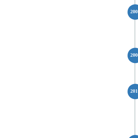
200
200
201