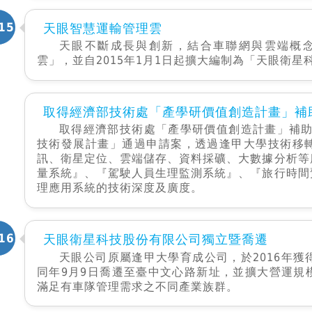
15
天眼智慧運輸管理雲
天眼不斷成長與創新，結合車聯網與雲端概念
雲」，並自2015年1月1日起擴大編制為「天眼衛星
取得經濟部技術處「產學研價值創造計畫」補
取得經濟部技術處「產學研價值創造計畫」補助
技術發展計畫」通過申請案，透過逢甲大學技術移
訊、衛星定位、雲端儲存、資料採礦、大數據分析等
量系統』、『駕駛人員生理監測系統』、『旅行時間
理應用系統的技術深度及廣度。
16
天眼衛星科技股份有限公司獨立暨喬遷
天眼公司原屬逢甲大學育成公司，於2016年
同年9月9日喬遷至臺中文心路新址，並擴大營運規
滿足有車隊管理需求之不同產業族群。