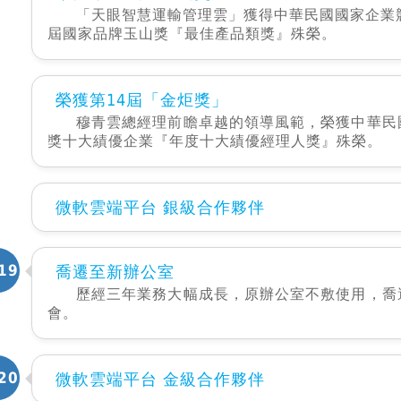
「天眼智慧運輸管理雲」獲得中華民國國家企業
屆國家品牌玉山獎『最佳產品類獎』殊榮。
榮獲第14屆「金炬獎」
穆青雲總經理前瞻卓越的領導風範，榮獲中華民
獎十大績優企業『年度十大績優經理人獎』殊榮。
微軟雲端平台 銀級合作夥伴
19
喬遷至新辦公室
歷經三年業務大幅成長，原辦公室不敷使用，喬
會。
20
微軟雲端平台 金級合作夥伴