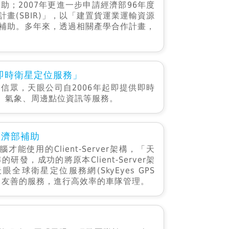
；2007年更進一步申請經濟部96年度
畫(SBIR)」，以「建置貨運業運輸資源
補助。多年來，透過相關產學合作計畫，
香即時衛星定位服務」
信眾，天眼公司自2006年起即提供即時
P、氣象、周邊點位資訊等服務。
經濟部補助
使用的Client-Server架構，「天
，成功的將原本Client-Server架
全球衛星定位服務網(SkyEyes GPS
快速、友善的服務，進行高效率的車隊管理。