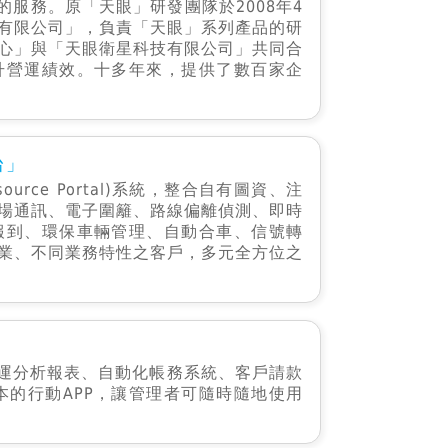
服務。原「天眼」研發團隊於2008年4
有限公司」，負責「天眼」系列產品的研
心」與「天眼衛星科技有限公司」共同合
升營運績效。十多年來，提供了數百家企
台」
source Portal)系統，整合自有圖資、注
場通訊、電子圍籬、路線偏離偵測、即時
報到、環保車輛管理、自動合車、信號轉
業、不同業務特性之客戶，多元全方位之
運分析報表、自動化帳務系統、客戶請款
版本的行動APP，讓管理者可隨時隨地使用