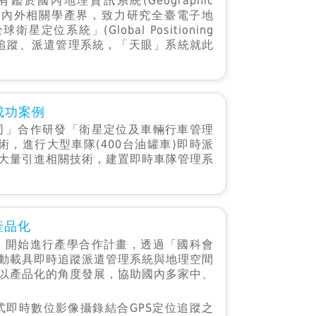
於國內地理資訊系統(Geographic
需求，整合國內外相關學產界，致力研究全臺電子地
位系統」(Global Positioning
、及追蹤、派遣管理系統，「天眼」系統就此
成功案例
公司」合作研發「衛星定位及車輛行車管理
術，進行大型車隊(400台油罐車)即時派
大量引進相關技術，建置即時車隊管理系
產品化
心」開始進行產學合作計畫，透過「國科會
動載具即時追蹤派遣管理系統與地理空間
以產品化的角度發展，協助國內多家中、
式即時數位影像攝錄結合GPS定位追蹤之