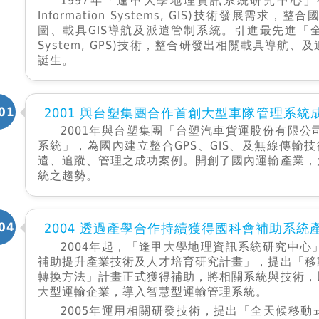
1997年「逢甲大學地理資訊系統研究中心」有鑑
Information Systems, GIS)技術發展
圖、載具GIS導航及派遣管制系統。引進最先進「全球衛星定
System, GPS)技術，整合研發出相關載具導航
誔生。
01
2001 與台塑集團合作首創大型車隊 管理系統
2001年與台塑集團「台塑汽車貨運股份有限
系統」，為國內建立整合GPS、GIS、及無線傳輸技
遣、追蹤、管理之成功案例。開創了國內運輸產業，
統之趨勢。
04
2004 透過產學合作持續獲得國科會補助系統
2004年起，「逢甲大學地理資訊系統研究中
補助提升產業技術及人才培育研究計畫」，提出「移
轉換方法」計畫正式獲得補助，將相關系統與技術，
大型運輸企業，導入智慧型運輸管理系統。
2005年運用相關研發技術，提出「全天候移動