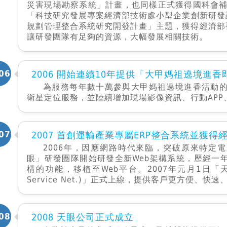
災害現場勘察系統」計畫，也同樣正式獲得國科會補助
「科技研究發展專案經濟部技術處小型企業創新研發計
規劃管理整合系統研究開發計畫」主題，獲得經濟部
讓研發團隊有足夠的資源，大幅發展相關技術。
06
2006 開始連續10年提供「大甲媽祖遶境進
為服務每年數十萬參與大甲媽祖遶境進香活動的
衛星定位服務，並陸續增加現場影像資訊、行動AP
07
2007 首創運輸產業專屬ERP整合系統並獲得
2006年，因應網路時代來臨，突破原來特定電腦才能
眼」研發團隊開始研發全新Web架構系統，歷經一年的研發
構的功能，移植至Web平台。2007年元月1日「天眼
Service Net.)」正式上線，提供客戶更方便、
08
2008 天眼公司正式成立