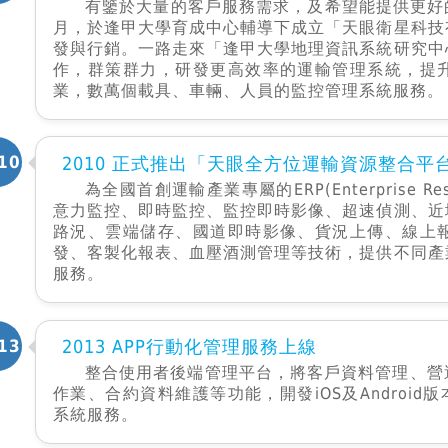
有鑒於大量的客戶服務需求，及希望能提供更好的
月，於逢甲大學育成中心輔導下成立「天眼衛星科技
發與行銷。一路走來「逢甲大學地理資訊系統研究中
作，群策群力，研發更高效率的運輸管理系統，提
業，數萬個載具、車輛、人員的監控管理系統服務。
10
2010 正式推出「天眼全方位運輸資源整合平
為全國首創運輸產業專屬的ERP(Enterprise Re
意力監控、即時監控、監控即時影像、超速偵測、近
路況、雲端儲存、國道即時影像、貨況上傳、線上
發、客製化報表、血壓酒測管理等技術，提供不同產
服務。
13
2013 APP行動化管理服務上線
整合使用者後端管理平台，將客戶資料管理、營
作業、合約資料維護等功能，開發iOS及Android
系統服務。