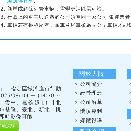
編號傳真單
)
新增或解除列管車輛，需變更清除需可證。
行照上的車主與送審的公司須為同一家公司,集運業者
車輛若有拖板尾者，頭車及尾車須為同公司車輛才能
關於天眼
公司簡介
習」，指定區域將進行行動
經營理念
08/10(一)14:30～
公司沿革
化、雲林、嘉義縣市) 【北
15:00(基隆、臺北、新北、桃
獎項專利
時影像可能...
媒體報導
降速演練