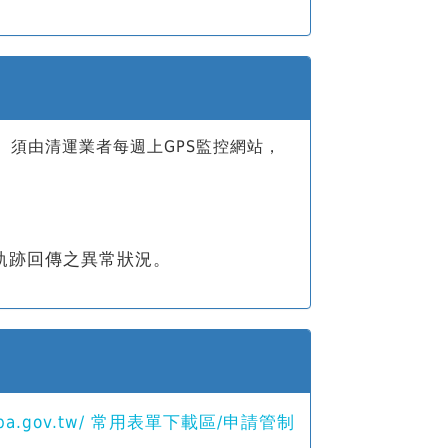
。須由清運業者每週上GPS監控網站，
軌跡回傳之異常狀況。
s.epa.gov.tw/ 常用表單下載區/申請管制