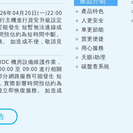
產品介紹
產品特色
年04月20日(一)22:00
00 進行主機進行資安升級設定
人更安全
可能發生 短暫無法連線或
車更節能
間預估約為短時間中斷。
貨更便捷
務。 如造成不便，敬請見
用心服務
天眼i助理
IDC 機房設備維護作業，
碳盤查系統
:00 至 09:00 進行相關
部分網路服務可能發生 短
，實際影響時間預估約為
後立即恢復服務。 如造成
告