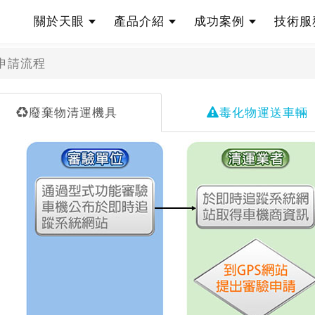
流程
關於天眼
產品介紹
成功案例
技術
股份有限公司
申請流程
廢棄物清運機具
毒化物運送車輛