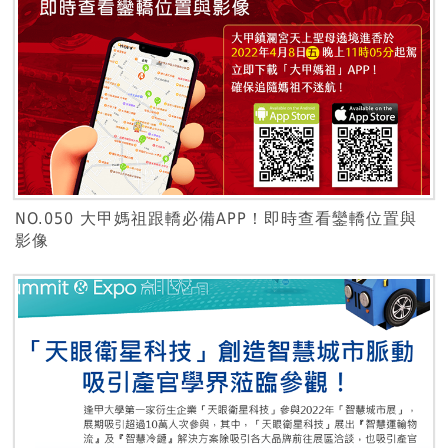
NO.050 大甲媽祖跟轎必備APP！即時查看鑾轎位置與
影像