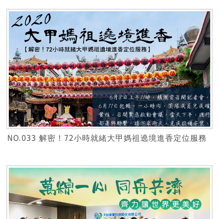
NO.033 解密！72小時就緒大甲媽祖遶境進香定位服務