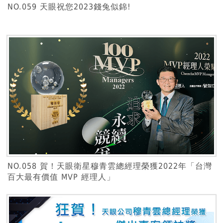
NO.059 天眼祝您2023錢兔似錦!
NO.058 賀！天眼衛星穆青雲總經理榮獲2022年「台灣
百大最有價值 MVP 經理人」