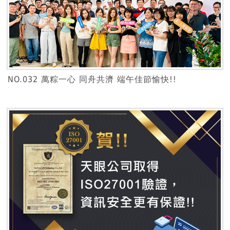
NO.032 萬粽一心 同舟共濟 端午佳節愉快!!