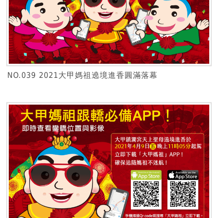
NO.039 2021大甲媽祖遶境進香圓滿落幕