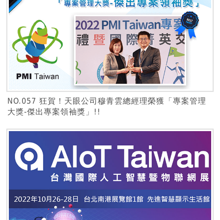
NO.057 狂賀！天眼公司穆青雲總經理榮獲「專案管理
大獎-傑出專案領袖獎」!!