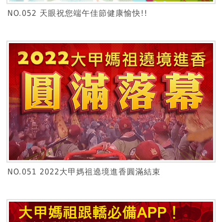
NO.052 天眼祝您端午佳節健康愉快!!
NO.051 2022大甲媽祖遶境進香圓滿結束