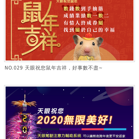
NO.029 天眼祝您鼠年吉祥，好事數不盡~