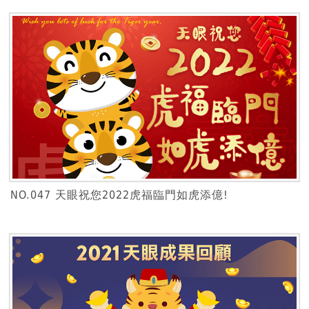
NO.047 天眼祝您2022虎福臨門如虎添億!