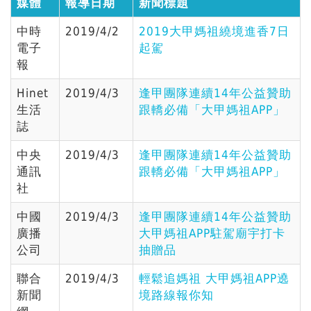
媒體
報導日期
新聞標題
中時
2019/4/2
2019大甲媽祖繞境進香7日
電子
起駕
報
Hinet
2019/4/3
逢甲團隊連續14年公益贊助
生活
跟轎必備「大甲媽祖APP」
誌
中央
2019/4/3
逢甲團隊連續14年公益贊助
通訊
跟轎必備「大甲媽祖APP」
社
中國
2019/4/3
逢甲團隊連續14年公益贊助
廣播
大甲媽祖APP駐駕廟宇打卡
公司
抽贈品
聯合
2019/4/3
輕鬆追媽祖 大甲媽祖APP遶
新聞
境路線報你知