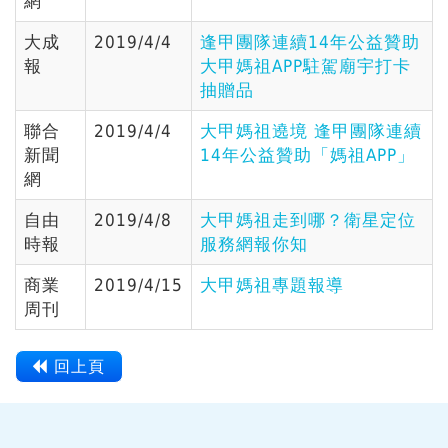
網
大成
2019/4/4
逢甲團隊連續14年公益贊助
報
大甲媽祖APP駐駕廟宇打卡
抽贈品
聯合
2019/4/4
大甲媽祖遶境 逢甲團隊連續
新聞
14年公益贊助「媽祖APP」
網
自由
2019/4/8
大甲媽祖走到哪？衛星定位
時報
服務網報你知
商業
2019/4/15
大甲媽祖專題報導
周刊
回上頁