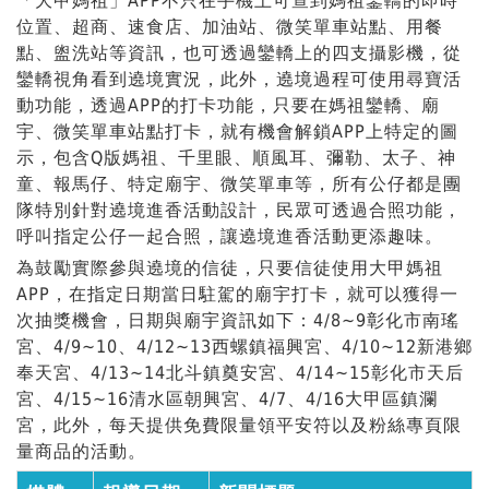
「大甲媽祖」APP不只在手機上可查到媽祖鑾轎的即時
位置、超商、速食店、加油站、微笑單車站點、用餐
點、盥洗站等資訊，也可透過鑾轎上的四支攝影機，從
鑾轎視角看到遶境實況，此外，遶境過程可使用尋寶活
動功能，透過APP的打卡功能，只要在媽祖鑾轎、廟
宇、微笑單車站點打卡，就有機會解鎖APP上特定的圖
示，包含Q版媽祖、千里眼、順風耳、彌勒、太子、神
童、報馬仔、特定廟宇、微笑單車等，所有公仔都是團
隊特別針對遶境進香活動設計，民眾可透過合照功能，
呼叫指定公仔一起合照，讓遶境進香活動更添趣味。
為鼓勵實際參與遶境的信徒，只要信徒使用大甲媽祖
APP，在指定日期當日駐駕的廟宇打卡，就可以獲得一
次抽獎機會，日期與廟宇資訊如下：4/8~9彰化市南瑤
宮、4/9~10、4/12~13西螺鎮福興宮、4/10~12新港鄉
奉天宮、4/13~14北斗鎮奠安宮、4/14~15彰化市天后
宮、4/15~16清水區朝興宮、4/7、4/16大甲區鎮瀾
宮，此外，每天提供免費限量領平安符以及粉絲專頁限
量商品的活動。