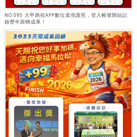
NO.095 大甲媽祖APP數位遶境護照，登入帳號開始記
錄歷年跟轎成果！