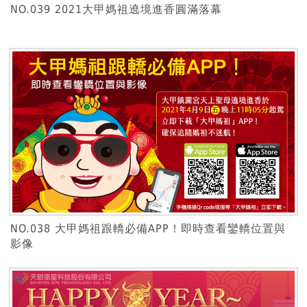
NO.039 2021大甲媽祖遶境進香圓滿落幕
NO.038 大甲媽祖跟轎必備APP！即時查看鑾轎位置與
影像