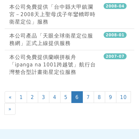
本公司免費提供「台中縣大甲鎮瀾
2008-04
宮－2008天上聖母戊子年鑾轎即時
衛星定位」服務
本公司產品「天眼全球衛星定位服
2008-01
務網」正式上線提供服務
本公司免費提供蘭嶼拼板舟
2007-07
「ipanga na 1001跨越號」航行台
灣整合型計畫衛星定位服務
«
1
2
3
4
5
6
7
8
9
10
»