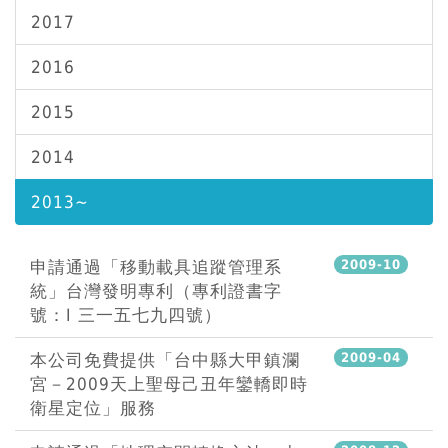
2017
2016
2015
2014
2013~
申請通過「移動載具追蹤管理系
2009-10
統」台灣發明專利（專利證書字
號：I 三一五七九四號）
本公司免費提供「台中縣大甲鎮瀾
2009-04
宮－2009天上聖母己丑年鑾轎即時
衛星定位」服務