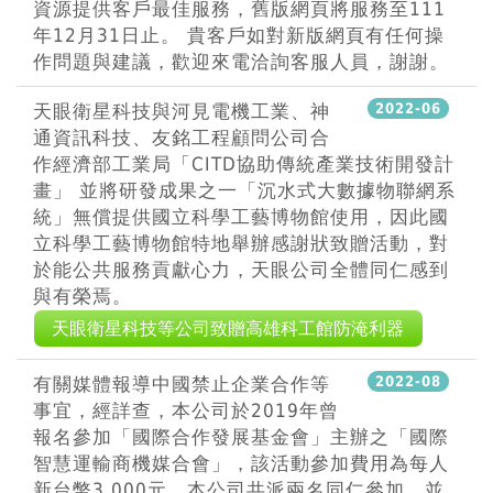
資源提供客戶最佳服務，舊版網頁將服務至111
年12月31日止。 貴客戶如對新版網頁有任何操
作問題與建議，歡迎來電洽詢客服人員，謝謝。
天眼衛星科技與河見電機工業、神
2022-06
通資訊科技、友銘工程顧問公司合
作經濟部工業局「CITD協助傳統產業技術開發計
畫」 並將研發成果之一「沉水式大數據物聯網系
統」無償提供國立科學工藝博物館使用，因此國
立科學工藝博物館特地舉辦感謝狀致贈活動，對
於能公共服務貢獻心力，天眼公司全體同仁感到
與有榮焉。
天眼衛星科技等公司致贈高雄科工館防淹利器
有關媒體報導中國禁止企業合作等
2022-08
事宜，經詳查，本公司於2019年曾
報名參加「國際合作發展基金會」主辦之「國際
智慧運輸商機媒合會」，該活動參加費用為每人
新台幣3,000元，本公司共派兩名同仁參加，並