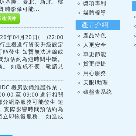
15:00(基隆、臺北、新北、桃
獎項專利
時影像可能...
媒體報導
降速演練
產品介紹
產品特色
年04月20日(一)22:00
00 進行主機進行資安升級設定
人更安全
可能發生 短暫無法連線或
車更節能
間預估約為短時間中斷。
貨更便捷
務。 如造成不便，敬請見
用心服務
天眼i助理
IDC 機房設備維護作業，
碳盤查系統
:00 至 09:00 進行相關
部分網路服務可能發生 短
，實際影響時間預估約為
後立即恢復服務。 如造成